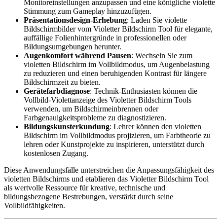
Monitoreinstellungen anzupassen und eine königliche violette
Stimmung zum Gameplay hinzuzufügen.
Präsentationsdesign-Erhebung
:
Laden Sie violette
Bildschirmbilder vom Violetter Bildschirm Tool für elegante,
auffällige Folienhintergründe in professionellen oder
Bildungsumgebungen herunter.
Augenkomfort während Pausen
:
Wechseln Sie zum
violetten Bildschirm im Vollbildmodus, um Augenbelastung
zu reduzieren und einen beruhigenden Kontrast für längere
Bildschirmzeit zu bieten.
Gerätefarbdiagnose
:
Technik-Enthusiasten können die
Vollbild-Violettanzeige des Violetter Bildschirm Tools
verwenden, um Bildschirmeinbrennen oder
Farbgenauigkeitsprobleme zu diagnostizieren.
Bildungskunsterkundung
:
Lehrer können den violetten
Bildschirm im Vollbildmodus projizieren, um Farbtheorie zu
lehren oder Kunstprojekte zu inspirieren, unterstützt durch
kostenlosen Zugang.
Diese Anwendungsfälle unterstreichen die Anpassungsfähigkeit des
violetten Bildschirms und etablieren das Violetter Bildschirm Tool
als wertvolle Ressource für kreative, technische und
bildungsbezogene Bestrebungen, verstärkt durch seine
Vollbildfähigkeiten.