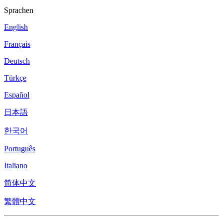
Sprachen
English
Français
Deutsch
Türkçe
Español
日本語
한국어
Português
Italiano
简体中文
繁體中文