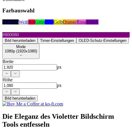
Farbauswahl
Schwarz
Weiß
Rot
Grün
Blau
Gelb
Orange
Rosa
Violett
#800080
Bild herunterladen
Timer-Einstellungen
OLED-Schutz-Einstellungen
Mode
Mode
1080p (1920x1080)
Breite
px
Höhe
px
Bild herunterladen
Die Eleganz des Violetter Bildschirm
Tools entfesseln