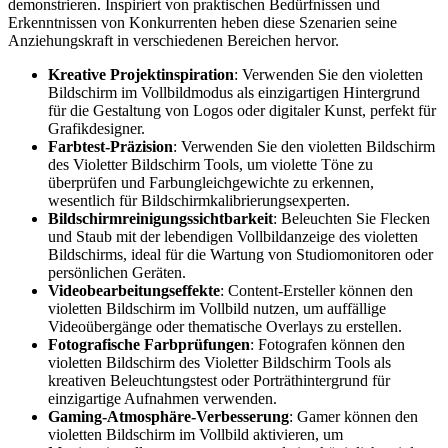
demonstrieren. Inspiriert von praktischen Bedürfnissen und
Erkenntnissen von Konkurrenten heben diese Szenarien seine
Anziehungskraft in verschiedenen Bereichen hervor.
Kreative Projektinspiration
:
Verwenden Sie den violetten
Bildschirm im Vollbildmodus als einzigartigen Hintergrund
für die Gestaltung von Logos oder digitaler Kunst, perfekt für
Grafikdesigner.
Farbtest-Präzision
:
Verwenden Sie den violetten Bildschirm
des Violetter Bildschirm Tools, um violette Töne zu
überprüfen und Farbungleichgewichte zu erkennen,
wesentlich für Bildschirmkalibrierungsexperten.
Bildschirmreinigungssichtbarkeit
:
Beleuchten Sie Flecken
und Staub mit der lebendigen Vollbildanzeige des violetten
Bildschirms, ideal für die Wartung von Studiomonitoren oder
persönlichen Geräten.
Videobearbeitungseffekte
:
Content-Ersteller können den
violetten Bildschirm im Vollbild nutzen, um auffällige
Videoübergänge oder thematische Overlays zu erstellen.
Fotografische Farbprüfungen
:
Fotografen können den
violetten Bildschirm des Violetter Bildschirm Tools als
kreativen Beleuchtungstest oder Porträthintergrund für
einzigartige Aufnahmen verwenden.
Gaming-Atmosphäre-Verbesserung
:
Gamer können den
violetten Bildschirm im Vollbild aktivieren, um