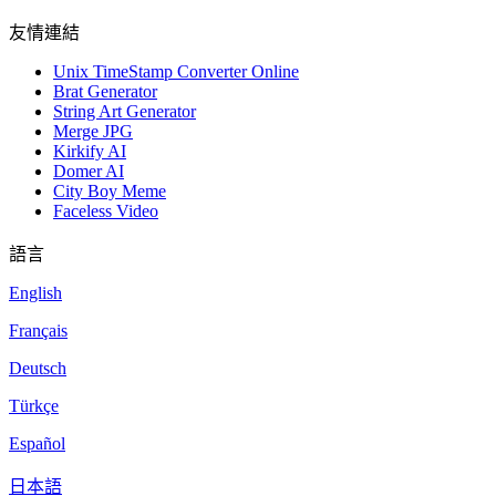
友情連結
Unix TimeStamp Converter Online
Brat Generator
String Art Generator
Merge JPG
Kirkify AI
Domer AI
City Boy Meme
Faceless Video
語言
English
Français
Deutsch
Türkçe
Español
日本語