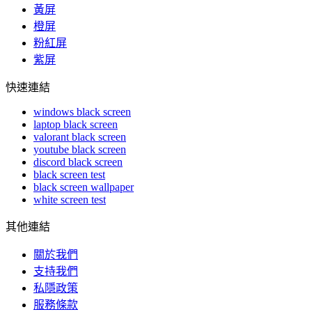
黃屏
橙屏
粉紅屏
紫屏
快速連結
windows black screen
laptop black screen
valorant black screen
youtube black screen
discord black screen
black screen test
black screen wallpaper
white screen test
其他連結
關於我們
支持我們
私隱政策
服務條款