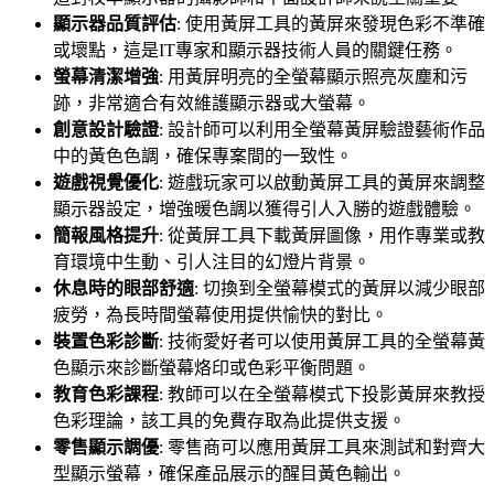
顯示器品質評估
:
使用黃屏工具的黃屏來發現色彩不準確
或壞點，這是IT專家和顯示器技術人員的關鍵任務。
螢幕清潔增強
:
用黃屏明亮的全螢幕顯示照亮灰塵和污
跡，非常適合有效維護顯示器或大螢幕。
創意設計驗證
:
設計師可以利用全螢幕黃屏驗證藝術作品
中的黃色色調，確保專案間的一致性。
遊戲視覺優化
:
遊戲玩家可以啟動黃屏工具的黃屏來調整
顯示器設定，增強暖色調以獲得引人入勝的遊戲體驗。
簡報風格提升
:
從黃屏工具下載黃屏圖像，用作專業或教
育環境中生動、引人注目的幻燈片背景。
休息時的眼部舒適
:
切換到全螢幕模式的黃屏以減少眼部
疲勞，為長時間螢幕使用提供愉快的對比。
裝置色彩診斷
:
技術愛好者可以使用黃屏工具的全螢幕黃
色顯示來診斷螢幕烙印或色彩平衡問題。
教育色彩課程
:
教師可以在全螢幕模式下投影黃屏來教授
色彩理論，該工具的免費存取為此提供支援。
零售顯示調優
:
零售商可以應用黃屏工具來測試和對齊大
型顯示螢幕，確保產品展示的醒目黃色輸出。