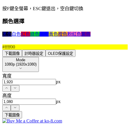
按F鍵全螢幕，ESC鍵退出，空白鍵切換
顏色選擇
黑色
白色
紅色
綠色
藍色
黃色
橙色
粉紅色
紫色
#ffff00
下載圖像
計時器設定
OLED保護設定
Mode
Mode
1080p (1920x1080)
寬度
px
高度
px
下載圖像