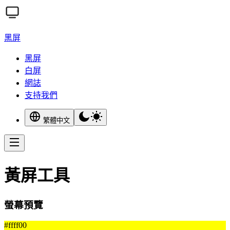
黑屏
黑屏
白屏
網誌
支持我們
繁體中文
黃屏工具
螢幕預覽
#ffff00