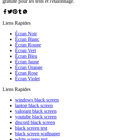
gratuite pour les tests et l'étalonnage.
Liens Rapides
Écran Noir
Écran Blanc
Écran Rouge
Écran Vert
Écran Bleu
Écran Jaune
Écran Orange
Écran Rose
Écran Violet
Liens Rapides
windows black screen
laptop black screen
valorant black screen
youtube black screen
discord black screen
black screen test
black screen wallpaper
white screen test